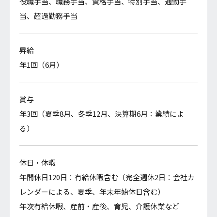
役職手当、職務手当、資格手当、特別手当、通勤手
年3回（夏季8月、冬季12月、決算期6月：業績によ
当、超過勤務手当
る）
昇給
休日・休暇
年1回（6月）
年間休日120日：有給休暇含む（完全週休2日：会社カ
レンダーによる、夏季、年末年始休日含む）
年次有給休暇、産前・産後、育児、介護休業など
賞与
年3回（夏季8月、冬季12月、決算期6月：業績によ
る）
福利厚生
雇用保険、労働保険、労働災害上乗せ保険、健康保
険、厚生年金保険
休日・休暇
退職金制度あり、財形貯蓄、社員研修旅行、ヨガ教室
年間休日120日：有給休暇含む（完全週休2日：会社カ
レンダーによる、夏季、年末年始休日含む）
年次有給休暇、産前・産後、育児、介護休業など
選考方法