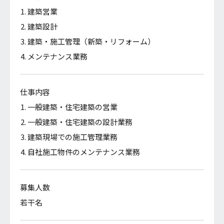
営業職：建築営業、住宅営業
建築営業
技術職：建築設計、建築施工管理（新築・リフォー
建築設計
ム）
建築・施工管理（新築・リフォーム）
メンテナンス業務
募集人数
若干名
仕事内容
一般建築・住宅建築の営業
一般建築・住宅建築の設計業務
就業時間
建築現場での施工管理業務
8：00～17：00（１時間の休憩含む：12：00～13：
自社施工物件のメンテナンス業務
00）
募集人数
雇用形態
若干名
正社員