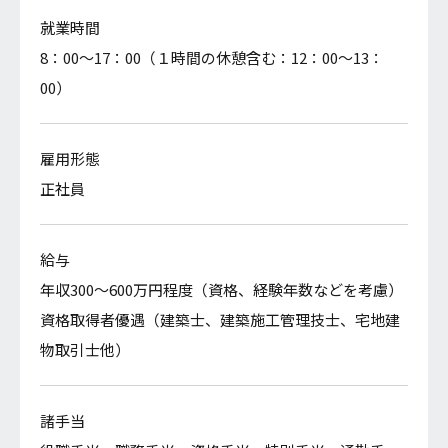
就業時間
初年度給与
8：00～17：00（１時間の休憩含む：12：00～13：
大学卒：220,000円
00）
短大・専門・高専卒：216,600円
高校卒：208,600円
雇用形態
正社員
諸手当
役職手当、職務手当、資格手当、特別手当、通勤手
当、超過勤務手当
給与
年収300～600万円程度（資格、経験年数などを考慮）
資格取得者優遇（建築士、建築施工管理技士、宅地建
昇給
物取引士他）
年1回（6月）
諸手当
賞与