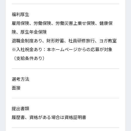
一般常識、適性検査、面接
福利厚生
雇用保険、労働保険、労働災害上乗せ保険、健康保
提出書類
険、厚生年金保険
履歴書、卒業見込証明書、成績証明書
退職金制度あり、財形貯蓄、社員研修旅行、ヨガ教室
※入社祝金あり：本ホームページからの応募が対象
お問合せ
（支給条件あり）
株式会社オキ
総務部 採用担当
選考方法
TEL：
084-933-3177
面接
MAIL：oki@okinet.co.jp
提出書類
履歴書、資格がある場合は資格証明書