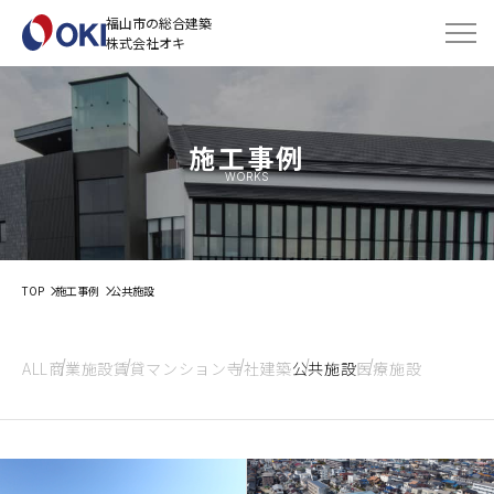
福山市の総合建築
株式会社オキ
施工事例
WORKS
TOP
施工事例
公共施設
ALL
商業施設
賃貸マンション
寺社建築
公共施設
医療施設