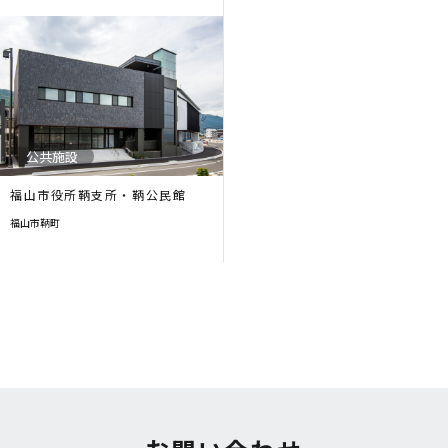
公共施設
福山市役所鞆支所・鞆公民館
福山市鞆町